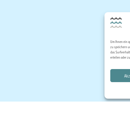
Um Ihnen ein o
zu speichern u
das Surfverhalt
erteilen oder 
Akz
Jet
spen