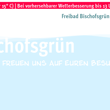
Bei vorhersehbarer Wetterbesserung bis 13 Uhr wird a
Freibad Bischofsgrün
schofsgrün
r freuen uns auf Euren Besu