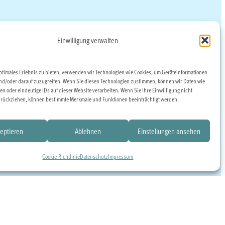
Einwilligung verwalten
ptimales Erlebnis zu bieten, verwenden wir Technologien wie Cookies, um Geräteinformationen
nd/oder darauf zuzugreifen. Wenn Sie diesen Technologien zustimmen, können wir Daten wie
en oder eindeutige IDs auf dieser Website verarbeiten. Wenn Sie Ihre Einwilligung nicht
zurückziehen, können bestimmte Merkmale und Funktionen beeinträchtigt werden.
eptieren
Ablehnen
Einstellungen ansehen
Cookie-Richtlinie
Datenschutz
Impressum
zt
Mitglied
den
werden