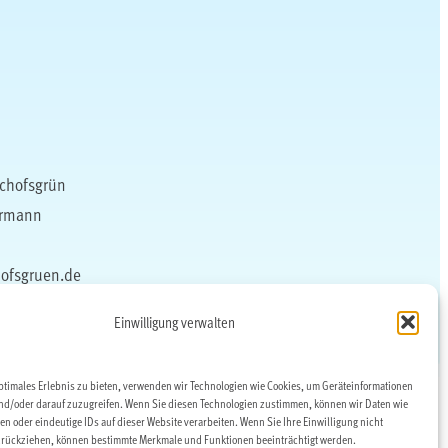
schofsgrün
ermann
hofsgruen.de
rverein
Einwilligung verwalten
ptimales Erlebnis zu bieten, verwenden wir Technologien wie Cookies, um Geräteinformationen
nd/oder darauf zuzugreifen. Wenn Sie diesen Technologien zustimmen, können wir Daten wie
en oder eindeutige IDs auf dieser Website verarbeiten. Wenn Sie Ihre Einwilligung nicht
zurückziehen, können bestimmte Merkmale und Funktionen beeinträchtigt werden.