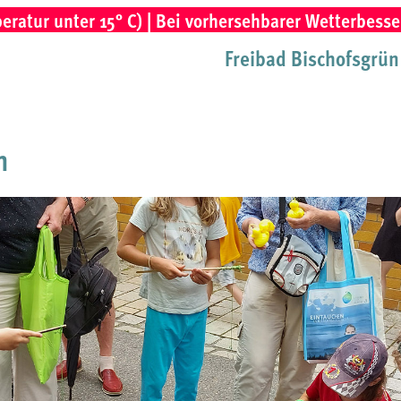
r unter 15° C) | Bei vorhersehbarer Wetterbesserung 
Freibad Bischofsgrün
h