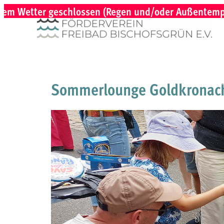
m Wetter geschlossen (Regen und/oder Außentemperatu
Sommerlounge Goldkronac