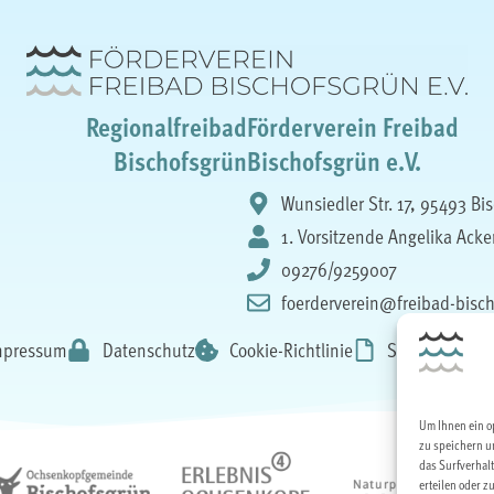
Regionalfreibad
Förderverein Freibad
Bischofsgrün
Bischofsgrün e.V.
Wunsiedler Str. 17, 95493 Bi
1. Vorsitzende Angelika Ack
09276/9259007
foerderverein@freibad-bisc
mpressum
Datenschutz
Cookie-Richtlinie
Satzung Förde
Um Ihnen ein o
zu speichern u
das Surfverhalt
erteilen oder 