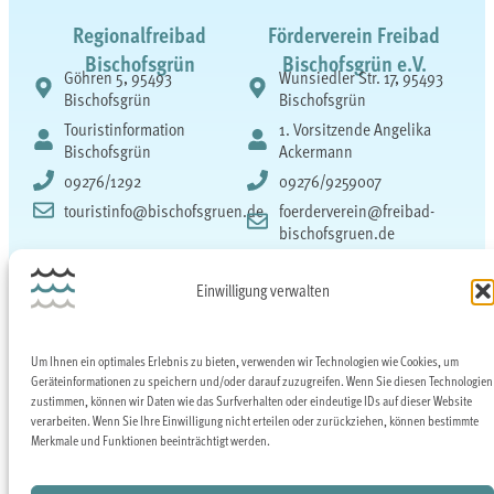
Regionalfreibad
Förderverein Freibad
Bischofsgrün
Bischofsgrün e.V.
Göhren 5, 95493
Wunsiedler Str. 17, 95493
Bischofsgrün
Bischofsgrün
Touristinformation
1. Vorsitzende Angelika
Bischofsgrün
Ackermann
09276/1292
09276/9259007
touristinfo@bischofsgruen.de
foerderverein@freibad-
bischofsgruen.de
Impressum
Datenschutz
Einwilligung verwalten
Cookie-Richtlinie
Satzung Förderverein
Um Ihnen ein optimales Erlebnis zu bieten, verwenden wir Technologien wie Cookies, um
Geräteinformationen zu speichern und/oder darauf zuzugreifen. Wenn Sie diesen Technologien
zustimmen, können wir Daten wie das Surfverhalten oder eindeutige IDs auf dieser Website
verarbeiten. Wenn Sie Ihre Einwilligung nicht erteilen oder zurückziehen, können bestimmte
Merkmale und Funktionen beeinträchtigt werden.
Ein im Rahmen des GAP-Strategieplans Deutschland 2003 – 2027 gefördertes LEADER-Projekt im